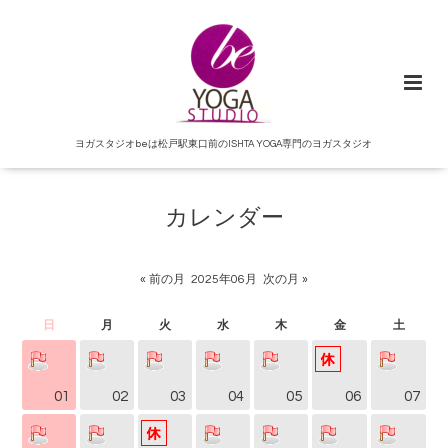
ヨガスタジオbeは松戸駅東口前のISHTA YOGA専門のヨガスタジオ
カレンダー
« 前の月
2025年06月
次の月 »
日
月
火
水
木
金
土
01
02
03
04
05
06
07