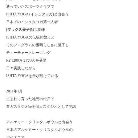
通っていたスポーツクラブで
ISHTA YOGA (
イシュタヨガ
)
と出会う
日本でのイシュタヨガ第一人者
[
マック久美子
]
師に師事
ISHTA YOGA
の伝統的教えと
そのプログラムの素晴らしさに魅了し
ティーチャートレーニング
RYT200および300を受講
日々実践しながら
ISHTA YOGA
を学び続けている
2011
年1月
生まれて育った地元の松戸で
ヨガスタジオbeを個人スタジオとして開講
アルケミー・クリスタルボウルと出会う
日本のアルケミー・クリスタルボウルの
パイオニア