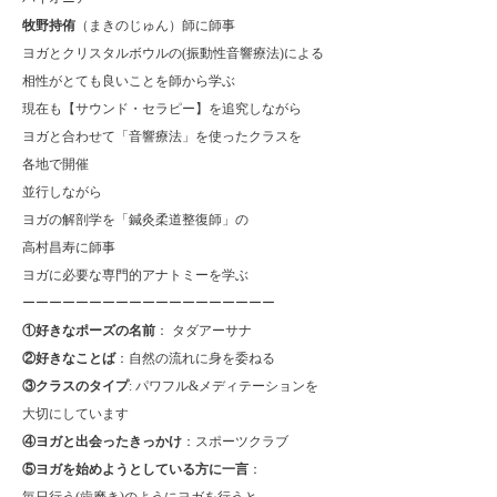
牧野持侑
（まきのじゅん）師に師事
ヨガとクリスタルボウルの(振動性音響療法)による
相性がとても良いことを師から学ぶ
現在も【サウンド・セラピー】を追究しながら
ヨガと合わせて「音響療法」を使ったクラスを
各地で開催
並行しながら
ヨガの解剖学を「鍼灸柔道整復師」の
高村昌寿に師事
ヨガに必要な専門的アナトミーを学ぶ
ーーーーーーーーーーーーーーーーーーー
①好きなポーズの名前
：
タダアーサナ
②好きなことば
：自然の流れに身を委ねる
③クラスのタイプ
: パワフル&メディテーションを
大切にしています
④ヨガと出会ったきっかけ
：スポーツクラブ
⑤ヨガを始めようとしている方に一言
：